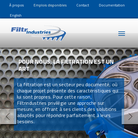
À propos
Emplois disponibles
Contact
Documentation
English
Toggle
navigat
POUR NOUS, LA FILTRATION EST UN
ART
La filtration est un secteur peu documenté, où
chaque projet présente des caractéristiques qui
lui sont propres. Pour cette raison,
Filtrindustries privilégie une approche sur
mesure, en offrant à ses clients des solutions
adaptés pour répondre parfaitement à leurs
besoins.