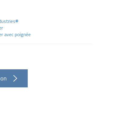
ndustries®
er
ier avec poignée
ion