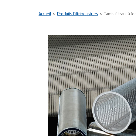
Accueil
>
Produits Filtrindustries
>
Tamis filtrant à 