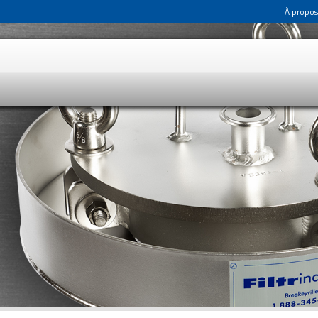
À propos
LA FILTRATION EST U
ocumenté, où chaque projet présente des caractéristiques qui
privilégie une approche sur mesure, en offrant à ses clients
s besoins.